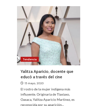
Yalitza
‘Conti
Aparicio
el
para
nuevo
el
éxito
NYT
de
Dann
Paola
Tendencia
Yalitza Aparicio, docente que
educó a través del cine
15 mayo, 2020
El rostro de la mujer indígena más
influyente. Originaria de Tlaxiaxo,
Oaxaca, Yalitza Aparicio Martínez, es
reconocida por su aparición...