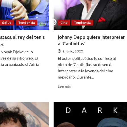
Salud
Tendencia
Cine
Tendencia
ia
taca al rey del tenis
Johnny Depp quiere interpretar
Cine
Tendencia
1
a ‘Cantinflas’
El cubo Rubik tendrá su propia películ
020
9 junio, 2020
 Novak Djokovic lo
4 enero, 2021
ere quedarse
vés de su sitio web. El
El actor polifacético le confesó al
ltiples
El famoso juguete de los años setenta llegará a la
ría organizado el Adria
nieto de 'Cantinflas' su deseo de
o. Hace unos
pantalla de la mano de Hollywood. Empezamos el
interpretar a la leyenda del cine
2021 y Hollywood no se ha hecho...
mexicano. Durante...
Leer
Leer más
más
Leer
Leer más
sobre
más
D-
El
sobre
cubo
Johnny
Rubik
Depp
tendrá
quiere
su
interpretar
propia
a