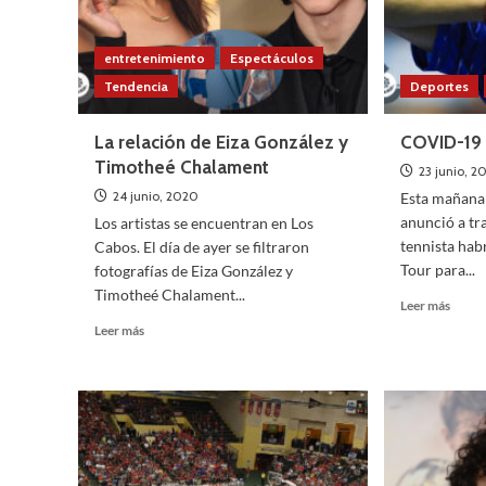
entretenimiento
Espectáculos
Tendencia
Deportes
orts
Tendencia
cción sobre el Día de
Cine
entretenimiento
Tendenc
La relación de Eiza González y
COVID-19 a
Netflix revela estrenos 202
Timotheé Chalament
23 junio, 2
12 enero, 2021
24 junio, 2020
Esta mañana
rtiva estarán disponibles en
La plataforma de streaming no qui
anunció a tra
Los artistas se encuentran en Los
 anunció la línea de calzado y
atrás este año, pues contará con mú
tennista hab
Cabos. El día de ayer se filtraron
alusión a la próxima
producciones para atraer al públic
Tour para...
fotografías de Eiza González y
momentos, Netflix compartió un...
Timotheé Chalament...
Leer
Leer más
Leer
Leer más
más
más
Leer
Leer más
sobre
sobre
más
COVI
Netflix
sobre
19
revela
La
ataca
estrenos
relación
al
2021
de
rey
Eiza
del
González