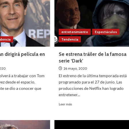
película
‘Cantinflas’
entretenimiento
Espectáculos
dencia
Tendencia
 dirigirá película en
Se estrena tráiler de la famosa
o
serie ‘Dark’
2020
26 mayo, 2020
volverá a trabajar con Tom
El estreno de la última temporada está
vez desde el espacio.
programado para el 27 de junio. Las
e se dio a conocer que
producciones de Netflix han logrado
entretener...
Leer
Leer más
más
sobre
Se
estrena