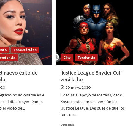
á
tráiler
la
de
la
famosa
io
serie
‘Dark’
ento
Espectáculos
endencia
Cine
Tendencia
el nuevo éxito de
‘Justice League Snyder Cut’
ola
verá la luz
2020
20 mayo, 2020
logrado posicionarse en el
Gracias al apoyo de los fans, Zack
e. El día de ayer Danna
Snyder estrenará su versión de
 el vídeo de...
'Justice League'. Después de que los
fans de...
Leer
Leer más
más