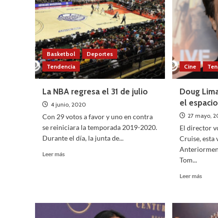
tenis
y
Timotheé
Chalament
Basketbol
Deportes
Tendencia
Cine
Ten
La NBA regresa el 31 de julio
Doug Liman
el espaci
4 junio, 2020
27 mayo, 
Con 29 votos a favor y uno en contra
se reiniciara la temporada 2019-2020.
El director 
Durante el día, la junta de...
Cruise, esta 
Anteriorment
Leer
Leer más
Tom...
más
sobre
Leer
Leer más
La
más
NBA
sobre
regresa
Doug
el
Liman
31