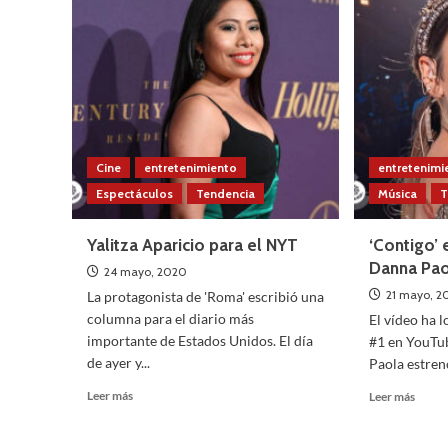
dirigir
de
pelícu
julio
en
el
espac
Cine
entretenimiento
entretenimi
Espectáculos
Tendencia
Música
T
Yalitza Aparicio para el NYT
‘Contigo’ 
Danna Pa
24 mayo, 2020
21 mayo, 
La protagonista de 'Roma' escribió una
columna para el diario más
El vídeo ha 
importante de Estados Unidos. El día
#1 en YouTub
de ayer y...
Paola estrenó
Leer
Leer
Leer más
Leer más
más
más
sobre
sobre