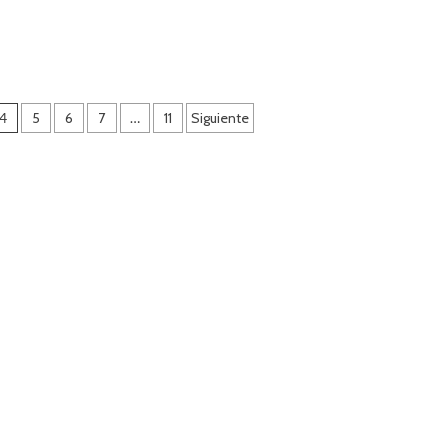
4
5
6
7
…
11
Siguiente