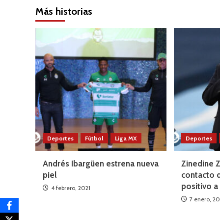
Más historias
Deportes
Fútbol
Liga MX
Deportes
Andrés Ibargüen estrena nueva
Zinedine 
piel
contacto 
positivo 
4 febrero, 2021
7 enero, 20