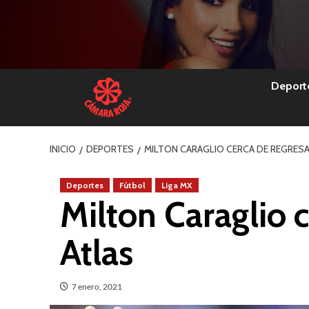
Skip
to
content
Deport
INICIO
DEPORTES
MILTON CARAGLIO CERCA DE REGRESA
Deportes
Fútbol
Liga MX
Milton Caraglio c
Atlas
7 enero, 2021