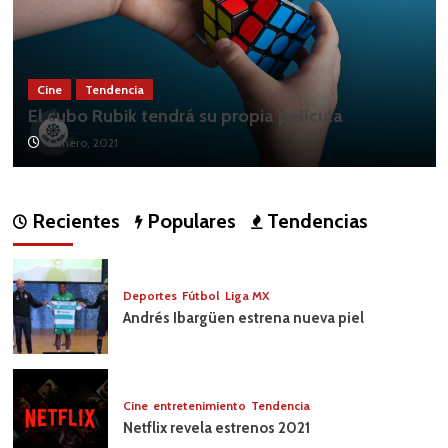
Cine
entretenimiento
Tendencia
Disney Plus revela nuevos proyectos con
artistas mexicanos
1 diciembre, 2020
Recientes
Populares
Tendencias
Deportes
Fútbol
Liga MX
Andrés Ibargüen estrena nueva piel
Cine
entretenimiento
Tendencia
Netflix revela estrenos 2021