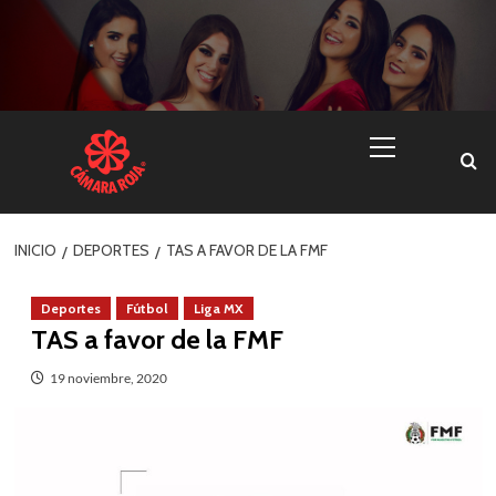
Skip
to
content
Menú
primario
INICIO
DEPORTES
TAS A FAVOR DE LA FMF
Deportes
Fútbol
Liga MX
TAS a favor de la FMF
19 noviembre, 2020