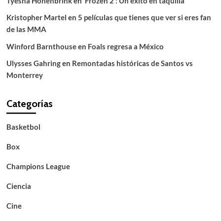
Tyesha Hohenbrink
en
‘Frozen 2’: Un éxito en taquilla
Kristopher Martel
en
5 películas que tienes que ver si eres fan
de las MMA
Winford Barnthouse
en
Foals regresa a México
Ulysses Gahring
en
Remontadas históricas de Santos vs
Monterrey
Categorías
Basketbol
Box
Champions League
Ciencia
Cine