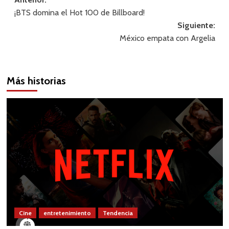
Navegación
¡BTS domina el Hot 100 de Billboard!
de
Siguiente:
entradas
México empata con Argelia
Más historias
Cine
entretenimiento
Tendencia