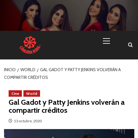
Skip
to
content
Menú
primario
INICIO
WORLD
GAL GADOT Y PATTY JENKINS VOLVERÁN A
COMPARTIR CRÉDITOS
Cine
World
Gal Gadot y Patty Jenkins volverán a
compartir créditos
13 octubre, 2020