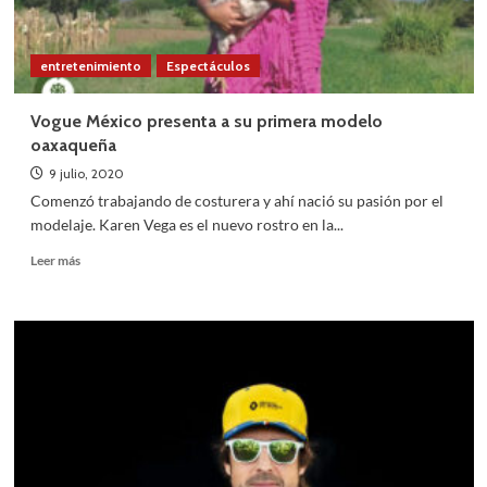
entretenimiento
Espectáculos
Vogue México presenta a su primera modelo
oaxaqueña
9 julio, 2020
Comenzó trabajando de costurera y ahí nació su pasión por el
modelaje. Karen Vega es el nuevo rostro en la...
Leer
Leer más
más
sobre
Vogue
México
presenta
a
su
primera
modelo
oaxaqueña