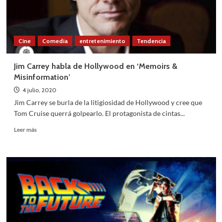
Morricone
Cine
Comedia
entretenimiento
Tendencia
Jim Carrey habla de Hollywood en ‘Memoirs &
Misinformation’
4 julio, 2020
Jim Carrey se burla de la litigiosidad de Hollywood y cree que
Tom Cruise querrá golpearlo. El protagonista de cintas...
Leer
Leer más
más
sobre
Jim
Carrey
habla
de
Hollywood
en
‘Memoirs