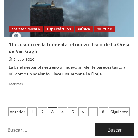
entretenimiento
Espectáculos
Música
Youtube
‘Un susurro en la tormenta’ el nuevo disco de La Oreja
de Van Gogh
3 julio, 2020
La banda española estrenó un nuevo single 'Te pareces tanto a
mi' como un adelanto. Hace una semana La Oreja...
Leer
Leer más
más
sobre
‘Un
susurro
Paginación
Anterior
1
2
3
4
5
6
…
8
Siguiente
en
la
de
tormenta’
Buscar:
entradas
el
nuevo