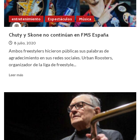
entretenimiento
Espectáculos
Música
Chuty y Skone no continúan en FMS España
8 julio, 2020
Ambos freestylers hicieron públicas sus palabras de
agradecimiento en sus redes sociales. Urban Roosters,
organizador de la liga de freestyle...
Leer
Leer más
más
sobre
Chuty
y
Skone
no
continúan
en
FMS
España