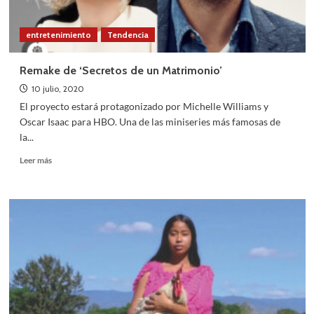
entretenimiento
Tendencia
Remake de ‘Secretos de un Matrimonio’
10 julio, 2020
El proyecto estará protagonizado por Michelle Williams y
Oscar Isaac para HBO. Una de las miniseries más famosas de
la...
Leer
Leer más
más
sobre
Remake
de
‘Secretos
de
un
Matrimonio’