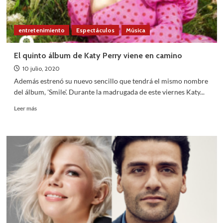
entretenimiento
Espectáculos
Música
El quinto álbum de Katy Perry viene en camino
10 julio, 2020
Además estrenó su nuevo sencillo que tendrá el mismo nombre
del álbum, 'Smile'. Durante la madrugada de este viernes Katy...
Leer
Leer más
más
sobre
El
quinto
álbum
de
Katy
Perry
viene
en
camino