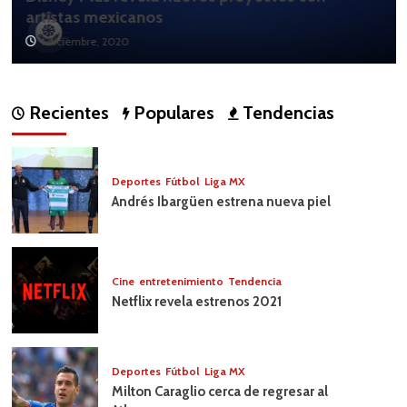
artistas mexicanos
1 diciembre, 2020
Recientes
Populares
Tendencias
Deportes
Fútbol
Liga MX
Andrés Ibargüen estrena nueva piel
Cine
entretenimiento
Tendencia
Netflix revela estrenos 2021
Deportes
Fútbol
Liga MX
Milton Caraglio cerca de regresar al