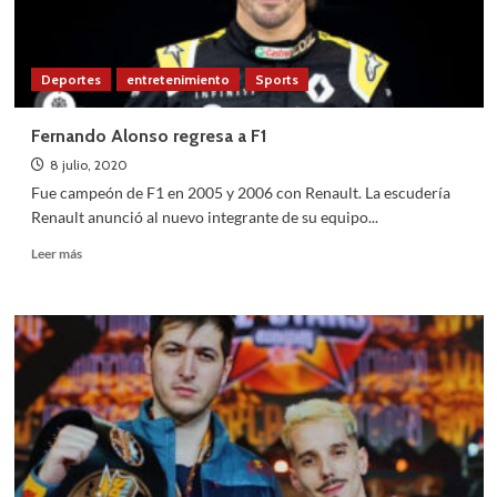
Deportes
entretenimiento
Sports
Fernando Alonso regresa a F1
8 julio, 2020
Fue campeón de F1 en 2005 y 2006 con Renault. La escudería
Renault anunció al nuevo integrante de su equipo...
Leer
Leer más
más
sobre
Fernando
Alonso
regresa
a
F1