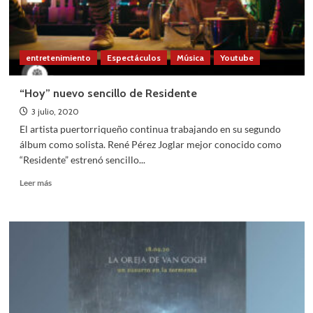
entretenimiento
Espectáculos
Música
Youtube
“Hoy” nuevo sencillo de Residente
3 julio, 2020
El artista puertorriqueño continua trabajando en su segundo
álbum como solista. René Pérez Joglar mejor conocido como
“Residente” estrenó sencillo...
Leer
Leer más
más
sobre
“Hoy”
nuevo
sencillo
de
Residente