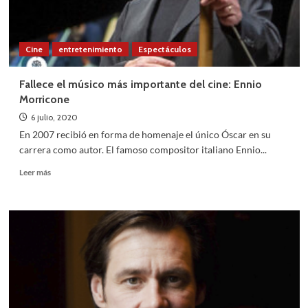
Cine
entretenimiento
Espectáculos
Fallece el músico más importante del cine: Ennio
Morricone
6 julio, 2020
En 2007 recibió en forma de homenaje el único Óscar en su
carrera como autor. El famoso compositor italiano Ennio...
Leer
Leer más
más
sobre
Fallece
el
músico
más
importante
del
cine:
Ennio