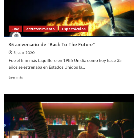
&
Misinformation’
Cine
entretenimiento
Espectáculos
35 aniversario de “Back To The Future”
3 julio, 2020
Fue el film más taquillero en 1985 Un día como hoy hace 35
años se estrenaba en Estados Unidos la...
Leer
Leer más
más
sobre
35
aniversario
de
“Back
To
The
Future”